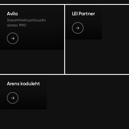
Avila
LEI Partner
Sisearhitektuuristuudio
alates 1990
→
→
Arens koduleht
→