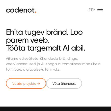
ET
Ehita tugev bränd. Loo
parem veeb.
Tööta targemalt AI abil.
Aitame ettevõtetel ühendada brändingu,
veebilahendused ja AI-toega automatiseerimise üheks
toimivaks digitaalseks tervikuks.
Vaata projekte →
Võta ühendust