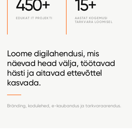
450+
15+
EDUKAT IT PROJEKTI
AASTAT KOGEMUSI
TARKVARA LOOMISEL
Loome digilahendusi, mis
näevad head välja, töötavad
hästi ja aitavad ettevõttel
kasvada.
Bränding, kodulehed, e-kaubandus ja tarkvaraarendus.