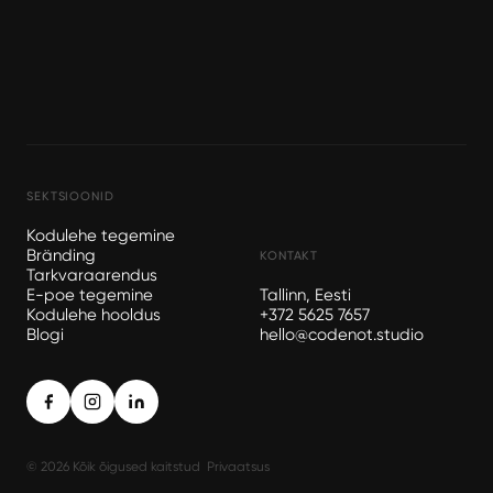
SEKTSIOONID
Kodulehe tegemine
Bränding
KONTAKT
Tarkvaraarendus
E-poe tegemine
Tallinn, Eesti
Kodulehe hooldus
+372 5625 7657
Blogi
hello@codenot.studio
© 2026 Kõik õigused kaitstud
Privaatsus