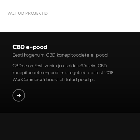
VALITUD PROJEKTID
CBD e-pood
Eesti kogenuim CBD kanepitoodete e-pood
CBD.ee on Eesti vanim ja usaldusväärseim CBD
kanepitoodete e-pood, mis tegutseb aastast 2018.
WooCommerce'i baasil ehitatud pood p…
→