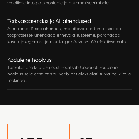
vajalikele integratsioonidele ja automatiseerimisele.
Tarkvaraarendus ja AI lahendused
Arendame rätseplahendusi, mis aitavad automatiseerida
tööprotsesse, ühendada erinevaid süsteeme, parandada
kasutajakogemust ja muuta igapäevase töö efektiivsemaks.
Kodulehe hooldus
Taskukohase kuutasu eest hoolitseb Codenoti kodulehe
hooldus selle eest, et sinu veebileht oleks alati turvaline, kiire ja
töökindel.