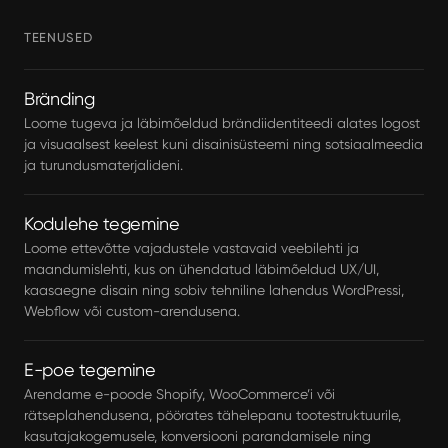
TEENUSED
Bränding
Loome tugeva ja läbimõeldud brändiidentiteedi alates logost
ja visuaalsest keelest kuni disainisüsteemi ning sotsiaalmeedia
ja turundusmaterjalideni.
Kodulehe tegemine
Loome ettevõtte vajadustele vastavaid veebilehti ja
maandumislehti, kus on ühendatud läbimõeldud UX/UI,
kaasaegne disain ning sobiv tehniline lahendus WordPressi,
Webflow või custom-arendusena.
E-poe tegemine
Arendame e-poode Shopify, WooCommerce’i või
rätseplahendusena, pöörates tähelepanu tootestruktuurile,
kasutajakogemusele, konversiooni parandamisele ning