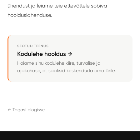
ühendust ja leiame teie ettevõttele sobiva
hoolduslahenduse.
SEOTUD TEENUS
Kodulehe hooldus →
Hoiame sinu kodulehe kiire, turvalise ja
ajakohase, et saaksid keskenduda oma ärile.
← Tagasi blogisse