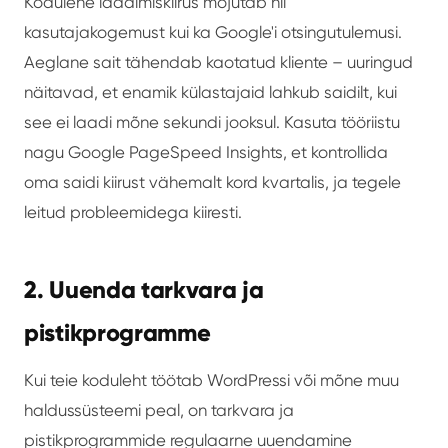
Kodulehe laadimiskiirus mõjutab nii
kasutajakogemust kui ka Google'i otsingutulemusi.
Aeglane sait tähendab kaotatud kliente – uuringud
näitavad, et enamik külastajaid lahkub saidilt, kui
see ei laadi mõne sekundi jooksul. Kasuta tööriistu
nagu Google PageSpeed Insights, et kontrollida
oma saidi kiirust vähemalt kord kvartalis, ja tegele
leitud probleemidega kiiresti.
2. Uuenda tarkvara ja
pistikprogramme
Kui teie koduleht töötab WordPressi või mõne muu
haldussüsteemi peal, on tarkvara ja
pistikprogrammide regulaarne uuendamine