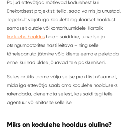
Paljud ettevõtjad mõtlevad kodulehest kui
ühekordsest projektist: tellid, saad valmis ja unustad.
Tegelikult vajab iga koduleht regulaarset hooldust,
sarnaselt autole või kontoriruumidele. Korralik
kodulehe hooldus
hoiab saidi kiire, turvalise ja
otsingumootorites hästi leitava – ning selle
tähelepanuta jätmine võib kliente eemale peletada
enne, kui nad üldse jõuavad teie pakkumiseni.
Selles artiklis toome välja seitse praktilist nõuannet,
mida iga ettevõtja saab oma kodulehe hoolduseks
rakendada, olenemata sellest, kas saidi tegi teile
agentuur või ehitasite selle ise.
Miks on kodulehe hooldus oluline?