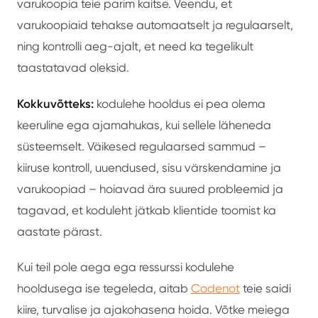
varukoopia teie parim kaitse. Veendu, et
varukoopiaid tehakse automaatselt ja regulaarselt,
ning kontrolli aeg-ajalt, et need ka tegelikult
taastatavad oleksid.
Kokkuvõtteks:
kodulehe hooldus ei pea olema
keeruline ega ajamahukas, kui sellele läheneda
süsteemselt. Väikesed regulaarsed sammud –
kiiruse kontroll, uuendused, sisu värskendamine ja
varukoopiad – hoiavad ära suured probleemid ja
tagavad, et koduleht jätkab klientide toomist ka
aastate pärast.
Kui teil pole aega ega ressurssi kodulehe
hooldusega ise tegeleda, aitab
Codenot
teie saidi
kiire, turvalise ja ajakohasena hoida. Võtke meiega