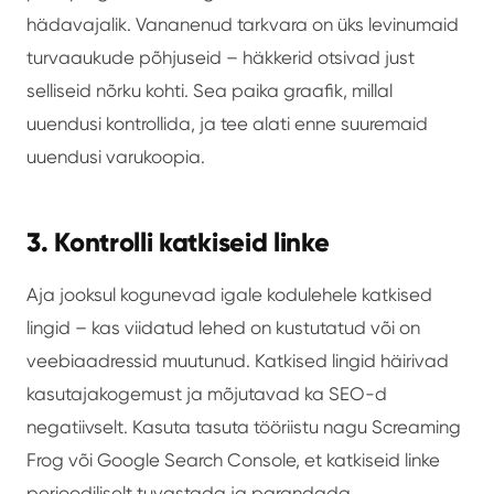
hädavajalik. Vananenud tarkvara on üks levinumaid
turvaaukude põhjuseid – häkkerid otsivad just
selliseid nõrku kohti. Sea paika graafik, millal
uuendusi kontrollida, ja tee alati enne suuremaid
uuendusi varukoopia.
3. Kontrolli katkiseid linke
Aja jooksul kogunevad igale kodulehele katkised
lingid – kas viidatud lehed on kustutatud või on
veebiaadressid muutunud. Katkised lingid häirivad
kasutajakogemust ja mõjutavad ka SEO-d
negatiivselt. Kasuta tasuta tööriistu nagu Screaming
Frog või Google Search Console, et katkiseid linke
perioodiliselt tuvastada ja parandada.