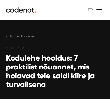
ET
← Tagasi blogisse
5. juuli 2026
Kodulehe hooldus: 7
praktilist nõuannet, mis
hoiavad teie saidi kiire ja
turvalisena