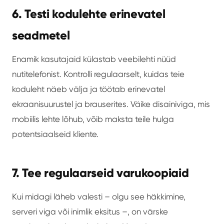
6. Testi kodulehte erinevatel
seadmetel
Enamik kasutajaid külastab veebilehti nüüd
nutitelefonist. Kontrolli regulaarselt, kuidas teie
koduleht näeb välja ja töötab erinevatel
ekraanisuurustel ja brauserites. Väike disainiviga, mis
mobiilis lehte lõhub, võib maksta teile hulga
potentsiaalseid kliente.
7. Tee regulaarseid varukoopiaid
Kui midagi läheb valesti – olgu see häkkimine,
serveri viga või inimlik eksitus –, on värske