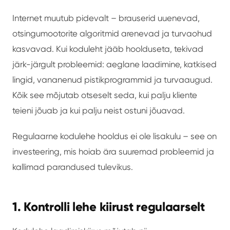
Internet muutub pidevalt – brauserid uuenevad,
otsingumootorite algoritmid arenevad ja turvaohud
kasvavad. Kui koduleht jääb hoolduseta, tekivad
järk-järgult probleemid: aeglane laadimine, katkised
lingid, vananenud pistikprogrammid ja turvaaugud.
Kõik see mõjutab otseselt seda, kui palju kliente
teieni jõuab ja kui palju neist ostuni jõuavad.
Regulaarne kodulehe hooldus ei ole lisakulu – see on
investeering, mis hoiab ära suuremad probleemid ja
kallimad parandused tulevikus.
1. Kontrolli lehe kiirust regulaarselt