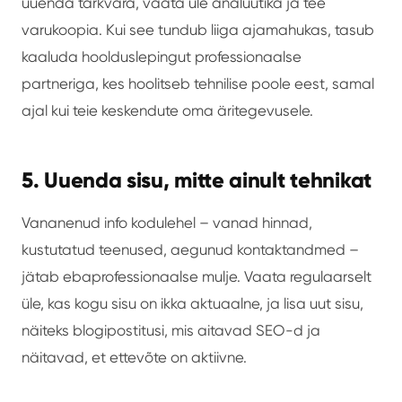
uuenda tarkvara, vaata üle analüütika ja tee
varukoopia. Kui see tundub liiga ajamahukas, tasub
kaaluda hoolduslepingut professionaalse
partneriga, kes hoolitseb tehnilise poole eest, samal
ajal kui teie keskendute oma äritegevusele.
5. Uuenda sisu, mitte ainult tehnikat
Vananenud info kodulehel – vanad hinnad,
kustutatud teenused, aegunud kontaktandmed –
jätab ebaprofessionaalse mulje. Vaata regulaarselt
üle, kas kogu sisu on ikka aktuaalne, ja lisa uut sisu,
näiteks blogipostitusi, mis aitavad SEO-d ja
näitavad, et ettevõte on aktiivne.