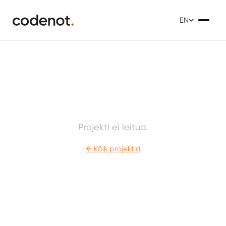
EN
Projekti ei leitud.
← Kõik projektid