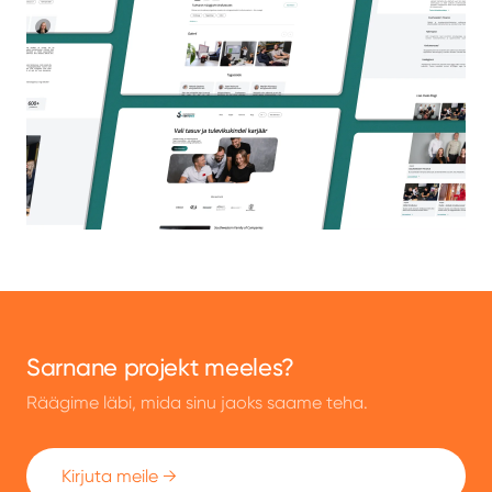
Sarnane projekt meeles?
Räägime läbi, mida sinu jaoks saame teha.
Kirjuta meile →