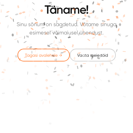
Täname!
Sinu sõnum on saadetud. Võtame sinuga
esimesel võimalusel ühendust.
Tagasi avalehele →
Vaata meie töid